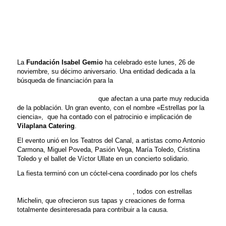
celebró su 10º aniversario
acompañada de artistas, chefs y el
apoyo de nuestra compañía. Su
objetivo: recaudar fondos para la
investigación de enfermedades raras
La
Fundación Isabel Gemio
ha celebrado este lunes, 26 de
noviembre, su décimo aniversario. Una entidad dedicada a la
búsqueda de financiación para la
investigación de
enfermedades neuromusculares, distrofias musculares y
otras enfermedades raras
que afectan a una parte muy reducida
de la población. Un gran evento, con el nombre «Estrellas por la
ciencia», que ha contado con el patrocinio e implicación de
Vilaplana Catering
.
El evento unió en los Teatros del Canal, a artistas como Antonio
Carmona, Miguel Poveda, Pasión Vega, María Toledo, Cristina
Toledo y el ballet de Víctor Ullate en un concierto solidario.
La fiesta terminó con un cóctel-cena coordinado por los chefs
Mario Sandoval, Paco Roncero, Pepa Muñoz, Iván Muñoz,
Óscar Velasco y José Carlos Fuentes
, todos con estrellas
Michelin, que ofrecieron sus tapas y creaciones de forma
totalmente desinteresada para contribuir a la causa.
ECHA UN VISTAZO A LAS FOTOS: