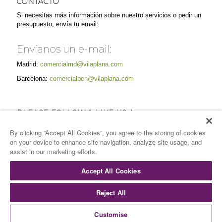
CONTACTO
Si necesitas más información sobre nuestro servicios o pedir un
presupuesto, envía tu email:
Envíanos un e-mail:
Madrid:
comercialmd@vilaplana.com
Barcelona:
comercialbcn@vilaplana.com
PLEASE FOLLOW & LIKE US :)
By clicking “Accept All Cookies”, you agree to the storing of cookies
on your device to enhance site navigation, analyze site usage, and
assist in our marketing efforts.
Accept All Cookies
Reject All
© Copyright -
Vilaplana Catering
-
Enfold Theme by Kriesi
Inicio
Quiénes somos
Servicios
Espacios
Sostenibilidad
Customise
Gastronomía
Galería
Contacto