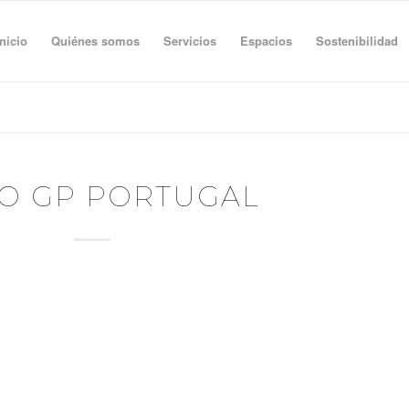
Inicio
Quiénes somos
Servicios
Espacios
Sostenibilidad
O GP PORTUGAL
QUENO ALMOÇO
BREAKFAST
08.30 H – 11.00 H
“THE BOULANGERIE”