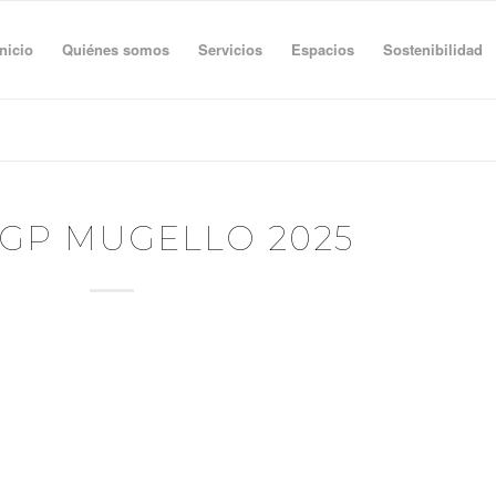
Inicio
Quiénes somos
Servicios
Espacios
Sostenibilidad
GP MUGELLO 2025
RAND PRIX OF ITALY
ca, 22 Giugno 2025
y, June 22nd 2025
**