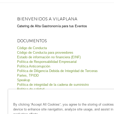
BIENVENIDOS A VILAPLANA
Catering de Alta Gastronomía para tus Eventos
DOCUMENTOS
Código de Conducta
Código de Conducta para proveedores
Estado de información no financiera (EINF)
Política de Responsabilidad Empresarial
Política Anticorrupción
Política de Diligencia Debida de Integridad de Terceras
Partes, TPIDD
Speakup
Política de integridad de la cadena de suministro
Política de calidad
Política de inocuidad de los alimentos
Política de seguridad y salud
Política de medio ambiente
By clicking “Accept All Cookies”, you agree to the storing of cookie
device to enhance site navigation, analyze site usage, and assist in
Términos & condiciones
marketing efforts.