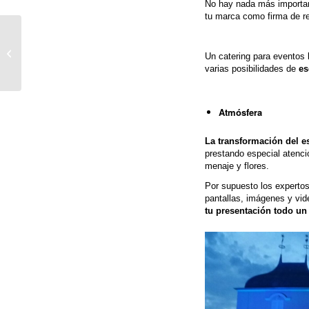
No hay nada más importa
tu marca como firma de re
¿Un catering gourmet
sería una buena opción
Un catering para eventos l
para una pedida de
varias posibilidades de
es
mano?
Atmósfera
La transformación del e
prestando especial atenció
menaje y flores.
Por supuesto los expertos
pantallas, imágenes y vid
tu presentación todo un 