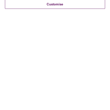
Customise
Contacta con nosotros para celebrar