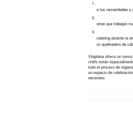
Establece un presup
a tus necesidades y p
Piensa en el número
otras que trabajan m
Considera la calidad
catering durante la a
un quebradero de ca
Vilaplana ofrece un servic
chefs están especialmente
todo el proceso de organ
un espacio de celebración
necesites.