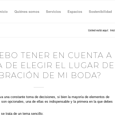
Inicio
Quiénes somos
Servicios
Espacios
Sostenibilidad
Usted está aquí:
Inic
EBO TENER EN CUENTA A
 DE ELEGIR EL LUGAR DE
BRACIÓN DE MI BODA?
eva una constante toma de decisiones, si bien la mayoría de elementos de
s son opcionales, una de ellas es indispensable y la primera en la que debes
ebración para la boda.
se trata de un tema sencillo;
encontrar el lugar ideal no es tarea rápida.