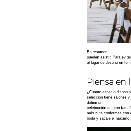
En resumen,
debes tener
pueden asistir. Para evit
al lugar de destino en for
Piensa en l
¿Cuánto espacio disponibl
selección tiene salones y
definir si
realmente te par
celebración de gran tama
más ni te conformes con el
boda y sácale el máximo 