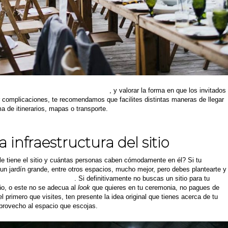
 en cuenta la accesibilidad al lugar
, y valorar la forma en que los invitados
ar complicaciones, te recomendamos que facilites distintas maneras de llegar
ma de itinerarios, mapas o transporte.
a infraestructura del sitio
e tiene el sitio y cuántas personas caben cómodamente en él? Si tu
 un jardín grande, entre otros espacios, mucho mejor, pero debes plantearte y
ece interesante el lugar
. Si definitivamente no buscas un sitio para tu
ño, o este no se adecua al
look
que quieres en tu ceremonia, no pagues de
 primero que visites, ten presente la idea original que tienes acerca de tu
provecho al espacio que escojas.