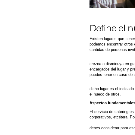
Define el 
Existen lugares que tienen
podemos encontrar otros e
cantidad de personas invi
Debes tener claro el nú
crezca o disminuya en gra
encargados del lugar y pr
puedes tener en caso de al
Recuerda que la celebra
dicho lugar es el indicad
el hueco de otros.
Aspectos fundamentales 
El servicio de catering 
corporativos, etcétera. P
buscas es que todo salga
debes considerar para esc