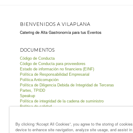
BIENVENIDOS A VILAPLANA
Catering de Alta Gastronomía para tus Eventos
DOCUMENTOS
Código de Conducta
Código de Conducta para proveedores
Estado de información no financiera (EINF)
Política de Responsabilidad Empresarial
Política Anticorrupción
Política de Diligencia Debida de Integridad de Terceras
Partes, TPIDD
Speakup
Política de integridad de la cadena de suministro
Política de calidad
Política de inocuidad de los alimentos
Política de seguridad y salud
Política de medio ambiente
By clicking “Accept All Cookies”, you agree to the storing of cookie
device to enhance site navigation, analyze site usage, and assist in
Términos & condiciones