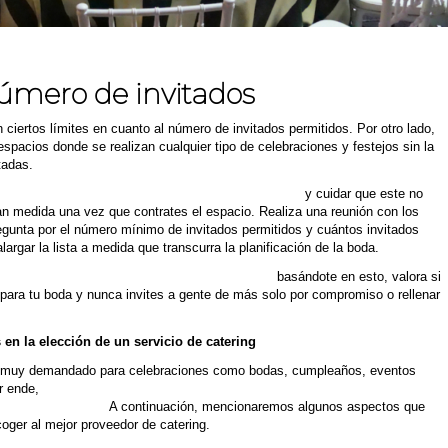
número de invitados
 ciertos límites en cuanto al número de invitados permitidos. Por otro lado,
spacios donde se realizan cualquier tipo de celebraciones y festejos sin la
tadas.
mero de invitados que deseas para tu celebración
y cuidar que este no
n medida una vez que contrates el espacio. Realiza una reunión con los
egunta por el número mínimo de invitados permitidos y cuántos invitados
argar la lista a medida que transcurra la planificación de la boda.
ción depende directamente de los invitados,
basándote en esto, valora si
o para tu boda y nunca invites a gente de más solo por compromiso o rellenar
en la elección de un servicio de catering
es muy demandado para celebraciones como bodas, cumpleaños, eventos
or ende,
este tipo de servicios te vienen como anillo al dedo si lo que
 a la perfección.
A continuación, mencionaremos algunos aspectos que
oger al mejor proveedor de catering.