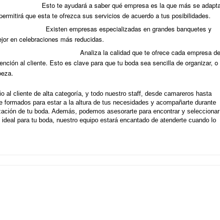
uesto límite.
Esto te ayudará a saber qué empresa es la que más se adapt
ermitirá que esta te ofrezca sus servicios de acuerdo a tus posibilidades.
 de invitados.
Existen empresas especializadas en grandes banquetes y
ejor en celebraciones más reducidas.
 de la atención al cliente.
Analiza la calidad que te ofrece cada empresa d
tención al cliente. Esto es clave para que tu boda sea sencilla de organizar, o
beza.
io al cliente de alta categoría, y todo nuestro staff, desde camareros hasta
 formados para estar a la altura de tus necesidades y acompañarte durante
ización de tu boda. Además, podemos asesorarte para encontrar y seleccionar
 ideal para tu boda, nuestro equipo estará encantado de atenderte cuando lo