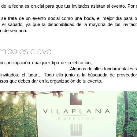
 de la fecha es crucial para que tus invitados asistan al evento. Por
le es que elijas una fecha acorde al tipo de asistentes del 
i se trata de un evento social como una boda, el mejor día para o
s el sábado, ya que la disponibilidad de la mayoría de los invita
fin de semana.
empo es clave
con anticipación cualquier tipo de celebración,
te permitirá disfrut
rante la organización del evento.
Algunos detalles fundamentales s
e invitados, el lugar… Todo ello junto a la búsqueda de proveedo
sos que debes dar en la organización de tu evento.