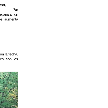
 eso,
lo más
evento.
Por
rganizar un
dos aumenta
ar de cierta
on la fecha,
res son los