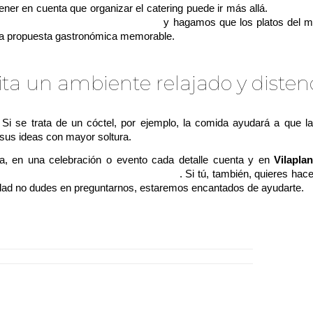
er en cuenta que organizar el catering puede ir más allá.
Pensemo
encia única para los comensales
y hagamos que los platos del 
na propuesta gastronómica memorable.
ita un ambiente relajado y disten
nte menú se disfruta mejor cuando estamos en calma y con una
 Si se trata de un cóctel, por ejemplo, la comida ayudará a que l
sus ideas con mayor soltura.
iva, en una celebración o evento cada detalle cuenta y en
Vilaplan
siempre la excelencia en cada punto
. Si tú, también, quieres hac
idad no dudes en preguntarnos, estaremos encantados de ayudarte.