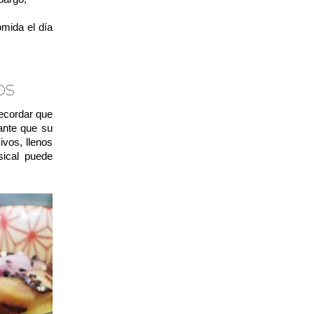
to realizar
mida el día
os
recordar que
tante que su
vos, llenos
sical puede