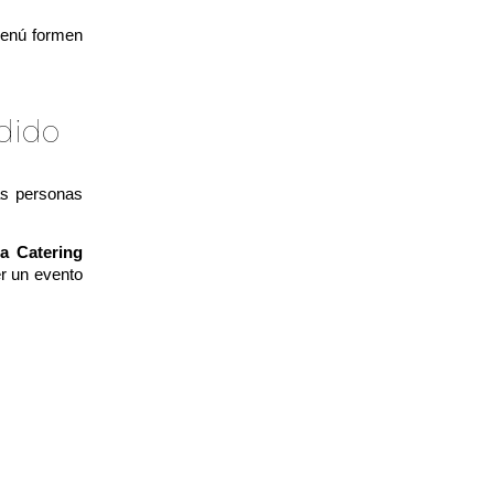
s en crear
menú formen
dido
 excelente
as personas
a Catering
er un evento