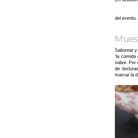
trata de u
una prueb
del evento.
Muest
Saborear y 
‘la comida 
sabor. Por
de textura
marcar la d