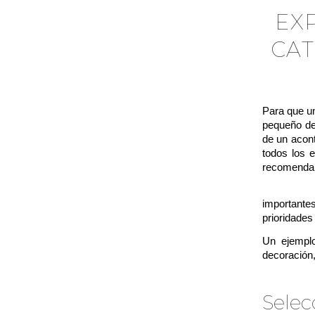
EX
CA
Para que un
pequeño det
de un acon
todos los 
recomendamo
Te recome
importante
prioridades
Un ejemplo
decoración,
Selec