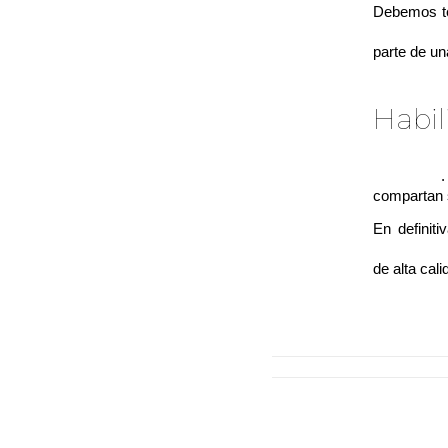
Debemos ten
una experi
parte de u
Habil
Un excele
compañía
.
compartan 
En definit
buscamos 
de alta cal