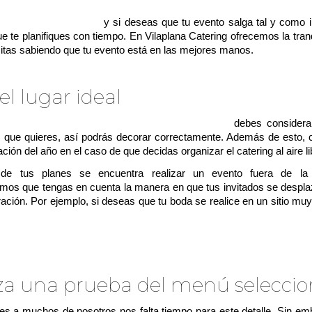
ento es fundamental
y si deseas que tu evento salga tal y como i
e te planifiques con tiempo. En Vilaplana Catering ofrecemos la tran
itas sabiendo que tu evento está en las mejores manos.
el lugar ideal
de escoger el lugar ideal para tu celebración
debes considerar
, que quieres, así podrás decorar correctamente. Además de esto, c
ación del año en el caso de que decidas organizar el catering al aire li
 de tus planes se encuentra realizar un evento fuera de la 
os que tengas en cuenta la manera en que tus invitados se desplaz
ración. Por ejemplo, si deseas que tu boda se realice en un sitio mu
le que pongas a disposición un transporte para los invitados.
za una prueba del menú selecci
es a muchos de nosotros nos falta tiempo para este detalle. Sin e