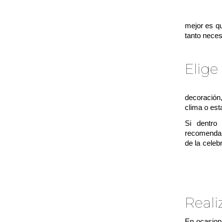
Cada elem
mejor es qu
tanto neces
Elige 
A la hora 
decoración
clima o est
Si dentro
recomendam
de la celeb
recomendab
Reali
En ocasion