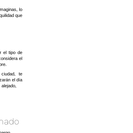
maginas, lo
quilidad que
 el tipo de
onsidera el
bre.
ciudad, te
arán el día
y alejado,
es
onado
mbargo,
si se