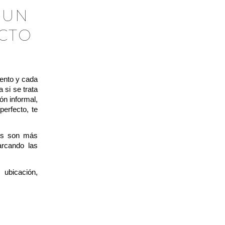
 UN
CTO
mento y cada
 si se trata
n informal,
erfecto, te
os son más
arcando las
 ubicación,