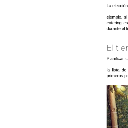
La elección
recomendab
ejemplo, s
catering e
durante el 
El ti
Planificar 
ventaja du
la lista d
primeros pa