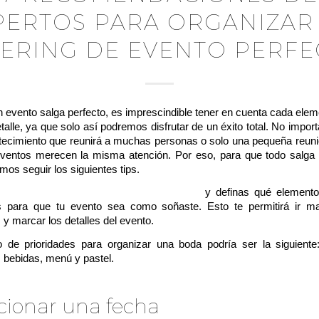
PERTOS PARA ORGANIZAR
TERING DE EVENTO PERFE
 evento salga perfecto, es imprescindible tener en cuenta cada ele
alle, ya que solo así podremos disfrutar de un éxito total. No importa
tecimiento que reunirá a muchas personas o solo una pequeña reunió
eventos merecen la misma atención. Por eso, para que todo salga p
s seguir los siguientes tips.
ndamos hacer una lista de prioridades
y definas qué element
s para que tu evento sea como soñaste. Esto te permitirá ir m
 y marcar los detalles del evento.
 de prioridades para organizar una boda podría ser la siguiente:
 bebidas, menú y pastel.
cionar una fecha