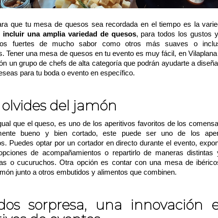
ara que tu mesa de quesos sea recordada en el tiempo es la vari
 incluir una amplia variedad de quesos
, para todos los gustos 
sos fuertes de mucho sabor como otros más suaves o inclu
s. Tener una mesa de quesos en tu evento es muy fácil, en Vilaplan
ión un grupo de chefs de alta categoría que podrán ayudarte a dise
eseas para tu boda o evento en específico.
 olvides del jamón
gual que el queso, es uno de los aperitivos favoritos de los comensa
mente bueno y bien cortado, este puede ser uno de los aper
 Puedes optar por un cortador en directo durante el evento, expon
 opciones de acompañamientos o repartirlo de maneras distintas y
tas o cucuruchos. Otra opción es contar con una mesa de ibéric
jamón junto a otros embutidos y alimentos que combinen.
dos sorpresa, una innovación e