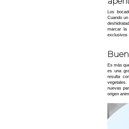
aperi
Los bocad
Cuando un 
deshidratad
marcar la 
exclusivos
Buena
Es más que 
es una gra
resulta co
vegetales.
nuevas par
origen anim