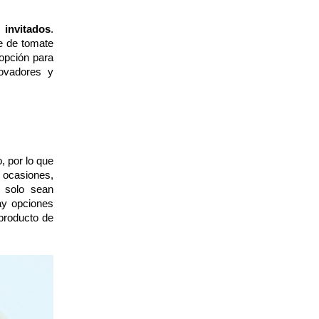
 invitados
.
e de tomate
 opción para
novadores y
, por lo que
 ocasiones,
e solo sean
ay opciones
producto de