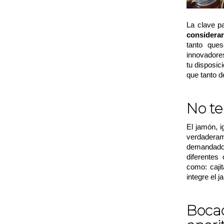
La clave p
considerar
tanto que
innovadore
tu disposic
que tanto d
No te
El jamón, i
verdadera
demandados.
diferentes
como: caji
integre el 
Boca