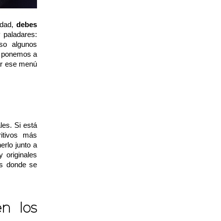
edad,
debes
y paladares:
so algunos
a ponemos a
ñar ese menú
les. Si está
itivos más
erlo junto a
 originales
os donde se
n los