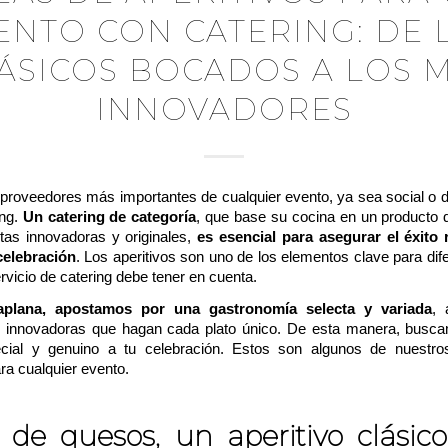
ENTO CON CATERING: DE 
ÁSICOS BOCADOS A LOS 
INNOVADORES
 proveedores más importantes de cualquier evento, ya sea social o 
ing.
Un catering de categoría
, que base su cocina en un producto 
tas innovadoras y originales,
es esencial para asegurar el éxito
celebración
. Los aperitivos son uno de los elementos clave para dif
rvicio de catering debe tener en cuenta.
aplana, apostamos por una gastronomía selecta y variada
,
as innovadoras que hagan cada plato único. De esta manera, busc
cial y genuino a tu celebración. Estos son algunos de nuestros
ara cualquier evento.
de quesos, un aperitivo clásic