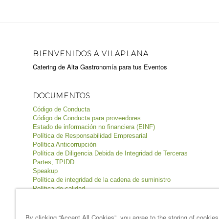
BIENVENIDOS A VILAPLANA
Catering de Alta Gastronomía para tus Eventos
DOCUMENTOS
Código de Conducta
Código de Conducta para proveedores
Estado de información no financiera (EINF)
Política de Responsabilidad Empresarial
Política Anticorrupción
Política de Diligencia Debida de Integridad de Terceras
Partes, TPIDD
Speakup
Política de integridad de la cadena de suministro
Política de calidad
Política de inocuidad de los alimentos
Política de seguridad y salud
Política de medio ambiente
By clicking “Accept All Cookies”, you agree to the storing of cookie