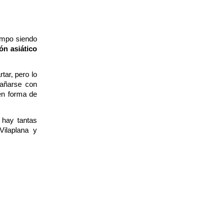
iempo siendo
ón asiático
tar, pero lo
dañarse con
en forma de
 hay tantas
ilaplana
y