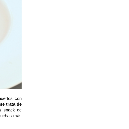
huertos con
se trata de
os snack de
 muchas más