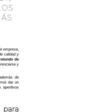
LOS
MÁS
de empresa,
de calidad y
 rotundo de
erenciarse y
 además de
amos dar un
 aperitivos
o para