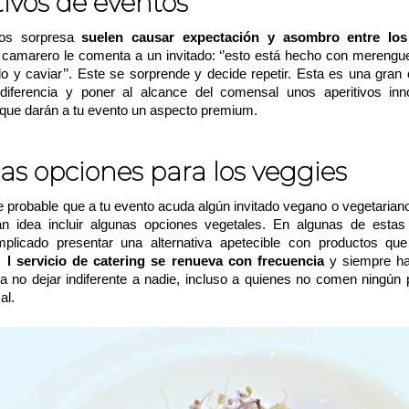
tivos de eventos
os sorpresa
suelen causar expectación y asombro entre los
camarero le comenta a un invitado: ‘’
esto está hecho con merengu
o y caviar’’
. Este se sorprende y decide repetir. Esta es una gran
diferencia y poner al alcance del comensal unos aperitivos in
 que darán a tu evento un aspecto premium.
s opciones para los
veggies
probable que a tu evento acuda algún invitado vegano o vegetariano
n idea incluir algunas opciones vegetales.
En algunas de estas
mplicado presentar una alternativa apetecible con productos qu
E
l servicio de catering se renueva con frecuencia
y siempre h
a no dejar indiferente a nadie, incluso a quienes no comen ningún 
al.