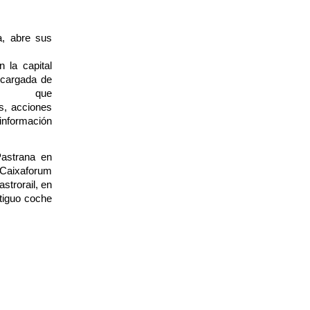
a, abre sus
a Sucursal
 la capital
ncargada de
rsonas
que
s, acciones
información
astrana en
 Caixaforum
trorail, en
tiguo coche
ómicos con