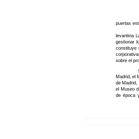
Palau Ala
puertas es
by Vilapla
levantina 
gestionar 
constituye
corporativ
sobre el pr
Vilaplana
Madrid, el
de Madrid,
el Museo d
de época 
sabor ferr