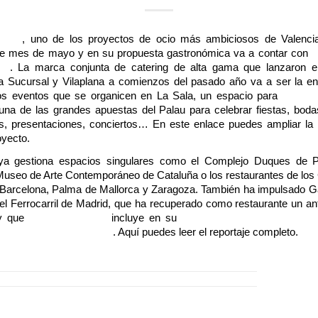
meda
, uno de los proyectos de ocio más ambiciosos de Valenci
te mes de mayo y en su propuesta gastronómica va a contar con
L
na
. La marca conjunta de catering de alta gama que lanzaron en
La Sucursal y Vilaplana a comienzos del pasado año va a ser la e
los eventos que se organicen en La Sala, un espacio para
700 pe
 una de las grandes apuestas del Palau para celebrar fiestas, boda
as, presentaciones, conciertos… En
este enlace
puedes ampliar la 
oyecto.
ya gestiona espacios singulares como el Complejo Duques de P
 Museo de Arte Contemporáneo de Cataluña o los restaurantes de los
 Barcelona, Palma de Mallorca y Zaragoza. También ha impulsado Gas
el Ferrocarril de Madrid, que ha recuperado como restaurante un an
y que
El Confidencial
incluye en su
lista de espacios gastron
oviario más destacados
.
Aquí
puedes leer el reportaje completo.