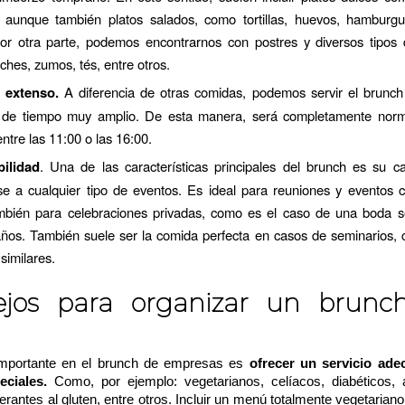
a, aunque también platos salados, como tortillas, huevos, hamburgu
Por otra parte, podemos encontrarnos con postres y diversos tipos 
eches, zumos, tés, entre otros.
 extenso.
A diferencia de otras comidas, podemos servir el brunch
 de tiempo muy amplio. De esta manera, será completamente norm
ntre las 11:00 o las 16:00.
ilidad
. Una de las características principales del brunch es su c
se a cualquier tipo de eventos. Es ideal para reuniones y eventos c
mbién para celebraciones privadas, como es el caso de una boda se
ños. También suele ser la comida perfecta en casos de seminarios, 
similares.
ejos para organizar un brunc
mportante en el brunch de empresas es
ofrecer un servicio ad
eciales.
Como, por ejemplo: vegetarianos, celíacos, diabéticos, a
lerantes al gluten, entre otros. Incluir un menú totalmente vegetarian