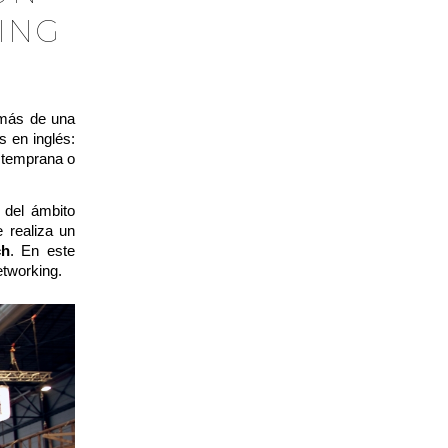
ING
 más de una
s en inglés:
 temprana o
 del ámbito
 realiza un
ch
. En este
etworking.