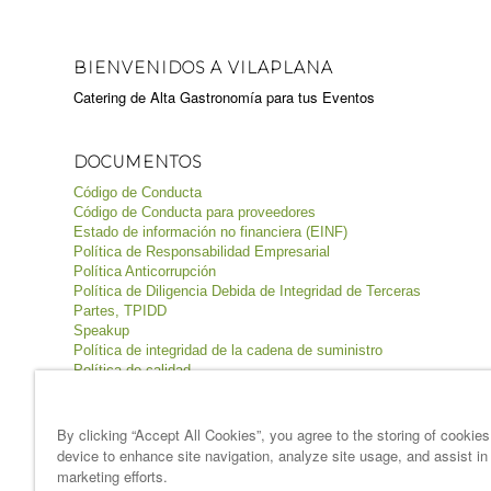
BIENVENIDOS A VILAPLANA
Catering de Alta Gastronomía para tus Eventos
DOCUMENTOS
Código de Conducta
Código de Conducta para proveedores
Estado de información no financiera (EINF)
Política de Responsabilidad Empresarial
Política Anticorrupción
Política de Diligencia Debida de Integridad de Terceras
Partes, TPIDD
Speakup
Política de integridad de la cadena de suministro
Política de calidad
Política de inocuidad de los alimentos
Política de seguridad y salud
Política de medio ambiente
By clicking “Accept All Cookies”, you agree to the storing of cookie
device to enhance site navigation, analyze site usage, and assist in
Términos & condiciones
marketing efforts.
Aviso legal