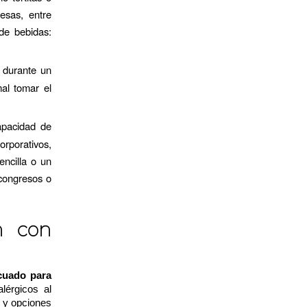
esas, entre
de bebidas:
 durante un
al tomar el
apacidad de
orporativos,
ncilla o un
congresos o
h con
ecuado para
lérgicos al
o y opciones