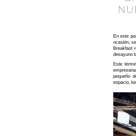
NU
En este po
ocasión, se
Breakfast
desayuno t
Este térmi
empresaria
pequeño 
espacio, lo