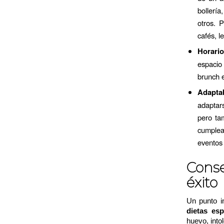
bollerí
otros. 
cafés, l
Horario
espacio
brunch e
Adaptab
adaptar
pero ta
cumplea
eventos 
Cons
éxito
Un punto i
dietas esp
huevo, into