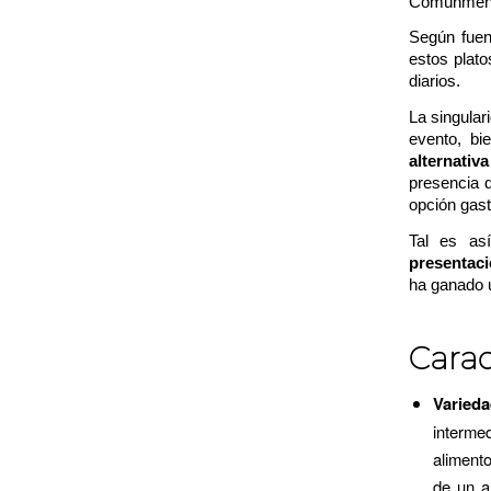
Comúnmente,
Según fuen
estos plat
diarios.
La singular
evento, bi
alternati
presencia 
opción gas
Tal es a
presentaci
ha ganado 
Carac
Varied
interme
aliment
de un a