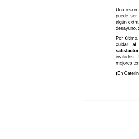
Una recome
puede ser 
algún extra
desayuno, z
Por último
cuidar a
satisfact
invitados.
mejores te
¡En Cateri