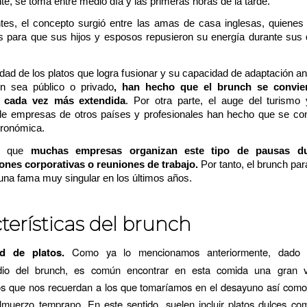
 se toma entre medio día y las primeras horas de la tarde.
tes, el concepto surgió entre las amas de casa inglesas, quienes
os para que sus hijos y esposos repusieron su energía durante sus
idad de los platos que logra fusionar y su capacidad de adaptación an
en sea público o privado
, han hecho que el brunch se convie
va cada vez más extendida
. Por otra parte, el auge del turismo
de empresas de otros países y profesionales han hecho que se con
tronómica.
sí que
muchas empresas organizan este tipo de pausas du
ones corporativas o reuniones de trabajo.
Por tanto, el brunch pa
una fama muy singular en los últimos años.
terísticas del brunch
ad de platos.
Como ya lo mencionamos anteriormente, dado e
dio del brunch, es común encontrar en esta comida una gran 
os que nos recuerdan a los que tomaríamos en el desayuno así como 
lmuerzo temprano. En este sentido, suelen incluir platos dulces com