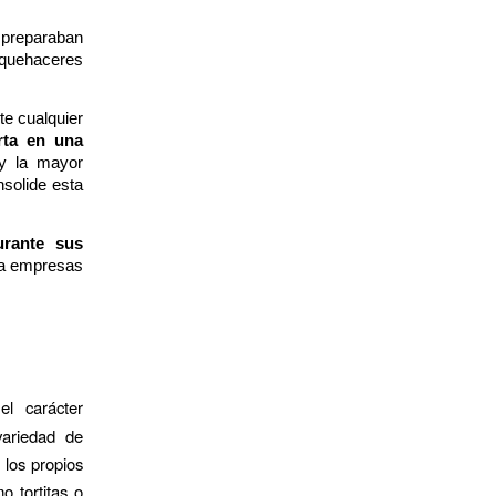
 preparaban
 quehaceres
te cualquier
rta en una
 y la mayor
solide esta
rante sus
ra empresas
l carácter
variedad de
los propios
o tortitas o