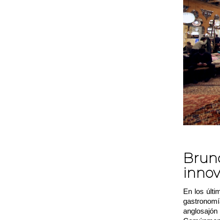
Brun
innov
En los últ
gastronom
anglosajó