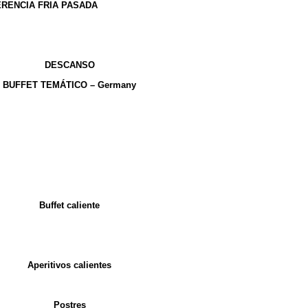
RENCIA FRIA PASADA
: Durum de atún
os
: Jamón, Lomo y Queso+ Cajita con Picos
uffet Caliente
: Pollo tikka con Arroz
DESCANSO
BUFFET TEMÁTICO – Germany
anca y botwurst roja,
Codillo con Puré de patata y Bretzel
amón, Lomo y Queso+ Cajita con surtido de Picos
Durum de atún
Empanada tradicional de Orza
 de crema de gorgonzola , pera y nueces
Buffet caliente
Pollo tikka con Arroz
iana di Melanzane con Queso parmesano
Aperitivos calientes
 jenjibre y panceta cruda & Focaccia de trufa, bacon y emmental
Postres