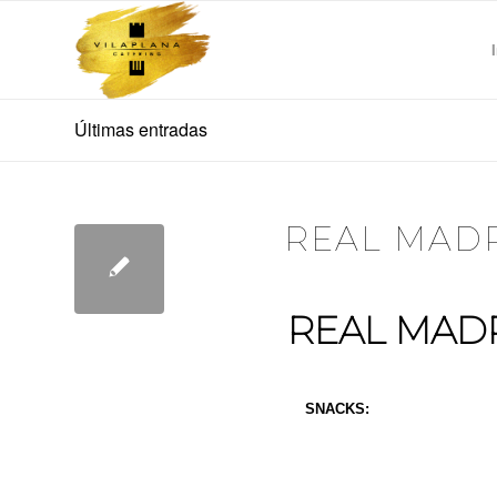
Últimas entradas
REAL MADR
REAL MADR
SNACKS:
Aceitunas Aliñadas
Salchicha Bratwurst bl