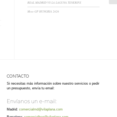
REAL MADRID VS LA LAGUNA TENERIFE
Moto GP HUNGRIA 2026
CONTACTO
Si necesitas más información sobre nuestro servicios o pedir
un presupuesto, envía tu email:
Envíanos un e-mail:
Madrid:
comercialmd@vilaplana.com
Barcelona:
comercialbcn@vilaplana.com