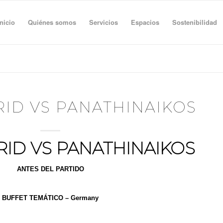
Inicio
Quiénes somos
Servicios
Espacios
Sostenibilidad
ID VS PANATHINAIKOS
ID VS PANATHINAIKOS
ANTES DEL PARTIDO
+ Chips de vegetales + Chips de patatas fritas al aceite de oliva
BUFFET TEMÁTICO – Germany
anca y botwurst roja,
Codillo con Puré de patata y Bretzel