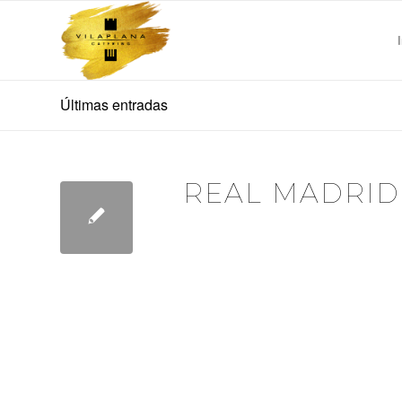
Últimas entradas
REAL MADRID
SNACKS: Filo pizza & Plátano Crunch
BU
Carserecci,
REFERENCIA FRIA PASADA
Embutidos: Ja
BU
Costillas de Cerdo