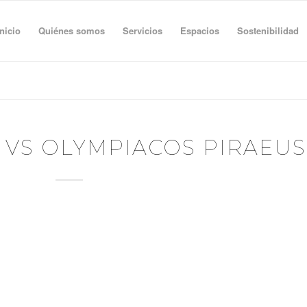
Inicio
Quiénes somos
Servicios
Espacios
Sostenibilidad
 VS OLYMPIACOS PIRAEUS
ANTES DEL PARTIDO
, aromas de limón y chile & Chips de patatas fritas al aceite de oliva
FFET TEMÁTICO – Todo por la pasta
 Gnoquis de Remolacha Salsa de Queso aparte
: mini payesito de roastbeef, rúcula y mostaza antigua
món, Lomo y Queso+ Cajita con surtido de Picos
FFET CALIENTE – MODULO NEGRO
 a baja temperatura con Patatitas y salsa Chimichurri