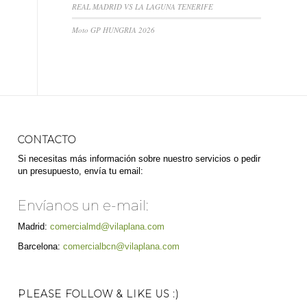
REAL MADRID VS LA LAGUNA TENERIFE
Moto GP HUNGRIA 2026
CONTACTO
Si necesitas más información sobre nuestro servicios o pedir
un presupuesto, envía tu email:
Envíanos un e-mail:
Madrid:
comercialmd@vilaplana.com
Barcelona:
comercialbcn@vilaplana.com
PLEASE FOLLOW & LIKE US :)