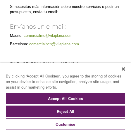
Si necesitas más información sobre nuestro servicios o pedir un
presupuesto, envía tu email:
Envíanos un e-mail:
Madrid:
comercialmd@vilaplana.com
Barcelona:
comercialbcn@vilaplana.com
PLEASE FOLLOW & LIKE US :)
By clicking “Accept All Cookies”, you agree to the storing of cookies
on your device to enhance site navigation, analyze site usage, and
assist in our marketing efforts.
Accept All Cookies
Reject All
© Copyright -
Vilaplana Catering
-
Enfold Theme by Kriesi
Inicio
Quiénes somos
Servicios
Espacios
Sostenibilidad
Customise
Gastronomía
Galería
Contacto