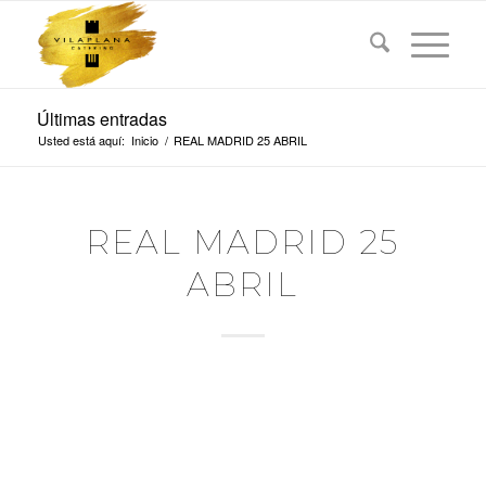
Últimas entradas
Usted está aquí:
Inicio
/
REAL MADRID 25 ABRIL
REAL MADRID 25
ABRIL
REAL MADRID
ANTES DEL PARTIDO
SNACKS:
Plátano Crunch, aromas de limón y Chile & Pretzel
Pan de Ajo & Chips de Yuca con sal ahumada