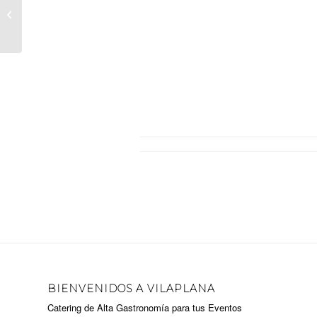
REAL MADRID VS ZALGIRIS
KAUNAS
Bretzel de calamare
Ecler de
BIENVENIDOS A VILAPLANA
Catering de Alta Gastronomía para tus Eventos