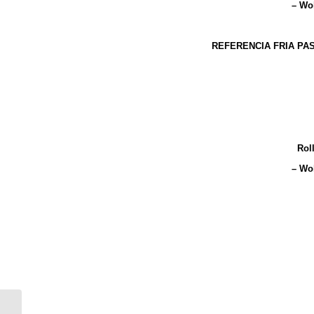
– Wo
REFERENCIA FRIA PA
Embutid
Buffet Caliente
: G
Rol
– Wo
Embutidos
: J
Financier
Pincho 
Bun de Pechuga de Pav
Gnoquis d