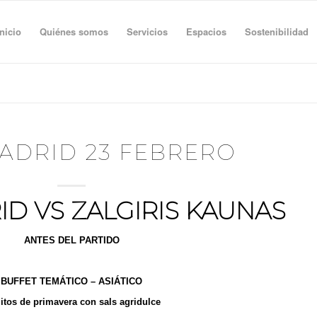
Inicio
Quiénes somos
Servicios
Espacios
Sostenibilidad
ADRID 23 FEBRERO
ID VS ZALGIRIS KAUNAS
ANTES DEL PARTIDO
adas + Papadum + Chips de patatas fritas al aceite de oliva
BUFFET TEMÁTICO – ASIÁTICO
litos de primavera con sals agridulce