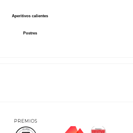
Albóndigas con verduras y arroz
Aperitivos calientes
s & Pincho kebab de cordero con Romesco y cacahuete
Postres
 Fresa & Rocas de chocolate Negro y Blanco
PREMIOS