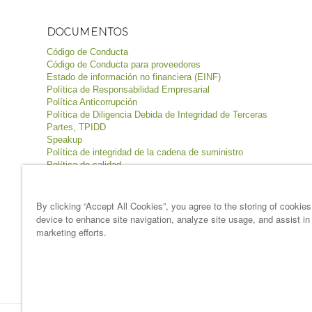
DOCUMENTOS
Código de Conducta
Código de Conducta para proveedores
Estado de información no financiera (EINF)
Política de Responsabilidad Empresarial
Política Anticorrupción
Política de Diligencia Debida de Integridad de Terceras
Partes, TPIDD
Speakup
Política de integridad de la cadena de suministro
Política de calidad
Política de inocuidad de los alimentos
Política de seguridad y salud
Política de medio ambiente
By clicking “Accept All Cookies”, you agree to the storing of cookie
device to enhance site navigation, analyze site usage, and assist in
Términos & condiciones
marketing efforts.
Aviso legal
Política de privacidad