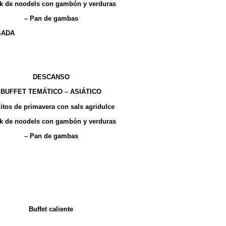
k de noodels con gambón y verduras
– Pan de gambas
SADA
: Financier de crema de Pesto Rojo y Caviar de Trucha
os
: Jamón, Lomo y Queso+ Cajita con Picos
noquis de patata en cremoso pesto rojo y Parmesano
DESCANSO
BUFFET TEMÁTICO – ASIÁTICO
litos de primavera con sals agridulce
k de noodels con gambón y verduras
– Pan de gambas
amón, Lomo y Queso+ Cajita con surtido de Picos
 de crema de Pesto Rojo y Caviar de Trucha
de Sashimi de Melón, cecina y Hierbabuena
o, crema de queso con tomates secos, lechuga y cebolla
Buffet caliente
e patata en cremoso pesto rojo y Parmesano