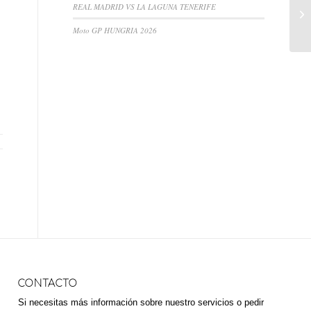
R
REAL MADRID VS LA LAGUNA TENERIFE
B
Moto GP HUNGRIA 2026
CONTACTO
Si necesitas más información sobre nuestro servicios o pedir