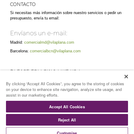
CONTACTO
Si necesitas más información sobre nuestro servicios o pedir un
presupuesto, envía tu email:
Envíanos un e-mail:
Madrid:
comercialmd@vilaplana.com
Barcelona:
comercialbcn@vilaplana.com
PLEASE FOLLOW & LIKE US :)
By clicking “Accept All Cookies”, you agree to the storing of cookies
on your device to enhance site navigation, analyze site usage, and
assist in our marketing efforts.
Accept All Cookies
Reject All
© Copyright -
Vilaplana Catering
-
Enfold Theme by Kriesi
Inicio
Quiénes somos
Servicios
Espacios
Sostenibilidad
Customise