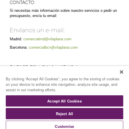
CONTACTO
Si necesitas más información sobre nuestro servicios o pedir un
presupuesto, envía tu email:
Envíanos un e-mail:
Madrid:
comercialmd@vilaplana.com
Barcelona:
comercialbcn@vilaplana.com
PLEASE FOLLOW & LIKE US :)
By clicking “Accept All Cookies”, you agree to the storing of cookies
on your device to enhance site navigation, analyze site usage, and
assist in our marketing efforts.
Accept All Cookies
Reject All
© Copyright -
Vilaplana Catering
-
Enfold Theme by Kriesi
Inicio
Quiénes somos
Servicios
Espacios
Sostenibilidad
Customise
Gastronomía
Galería
Contacto