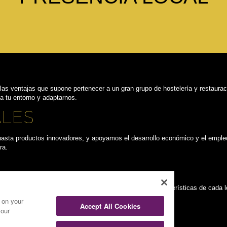
as ventajas que supone pertenecer a un gran grupo de hostelería y restaur
 a tu entorno y adaptarnos.
LES
asta productos innovadores, y apoyamos el desarrollo económico y el empleo
ra.
s equipos y personal conozcan a la perfección las características de cada lo
s on your
Accept All Cookies
 our