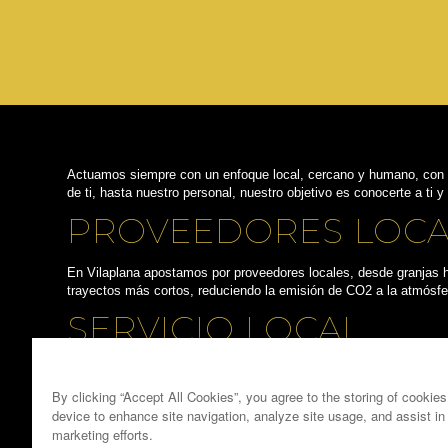
Actuamos siempre con un enfoque local, cercano y humano, con l
de ti, hasta nuestro personal, nuestro objetivo es conocerte a ti y
PROVEEDORES LOCA
En Vilaplana apostamos por proveedores locales, desde granjas h
trayectos más cortos, reduciendo la emisión de CO2 a la atmósfe
SERVICIO LOCAL
No sólo servimos producto local, sino que aseguramos que nuestro
puede atender realmente como se necesita.
By clicking “Accept All Cookies”, you agree to the storing of cookie
device to enhance site navigation, analyze site usage, and assist in
marketing efforts.