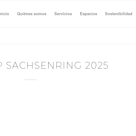
Inicio
Quiénes somos
Servicios
Espacios
Sostenibilidad
 SACHSENRING 2025
GRAND PRIX OF GERMANY
i 2025
3th 2025