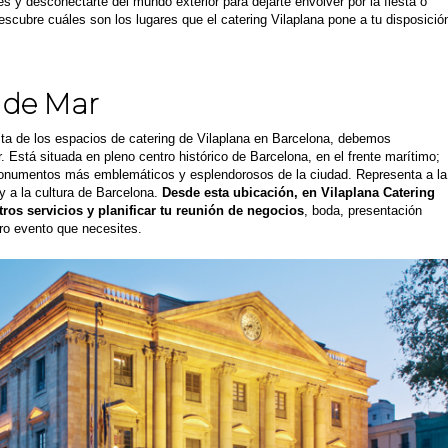
s y desconectarte del mundo exterior para dejarte envolver por la fiesta o
escubre cuáles son los lugares que el catering Vilaplana pone a tu disposició
a de Mar
ta de los espacios de catering de Vilaplana en Barcelona, debemos
. Está situada en pleno centro histórico de Barcelona, en el frente marítimo;
monumentos más emblemáticos y esplendorosos de la ciudad. Representa a la
y a la cultura de Barcelona.
Desde esta ubicación, en
Vilaplana Catering
ros servicios y planificar tu reunión de negocios
, boda, presentación
tro evento que necesites.