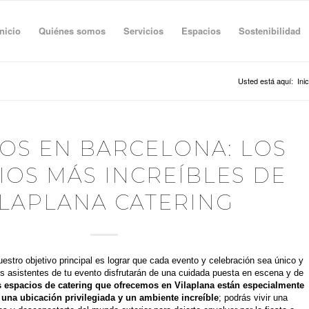
Inicio
Quiénes somos
Servicios
Espacios
Sostenibilidad
Usted está aquí:
Inic
OS EN BARCELONA: LOS
IOS MÁS INCREÍBLES DE
ILAPLANA CATERING
estro objetivo principal es lograr que cada evento y celebración sea único y
os asistentes de tu evento disfrutarán de una cuidada puesta en escena y de
 espacios de catering que ofrecemos en Vilaplana están especialmente
 una ubicación privilegiada y un ambiente increíble
; podrás vivir una