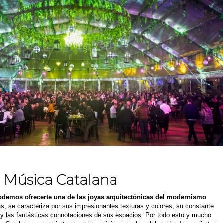
a Música Catalana
odemos ofrecerte una de las joyas arquitectónicas del modernismo
, se caracteriza por sus impresionantes texturas y colores, su constante
a y las fantásticas connotaciones de sus espacios. Por todo esto y mucho