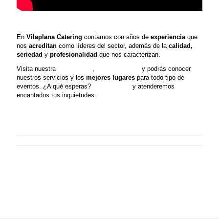
En
Vilaplana Catering
contamos con años de
experiencia
que
nos
acreditan
como líderes del sector, además de la
calidad,
seriedad
y
profesionali
dad
que nos caracterizan.
Visita nuestra
página web
,
redes sociales
y podrás conocer
nuestros servicios y los
mejores lugares
para todo tipo de
eventos. ¿A qué esperas?
Contáctanos
y atenderemos
encantados tus inquietudes.