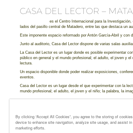
CASA DEL LECTOR – MA
Casa del Lector
es el Centro Internacional para la Investigación
lados del pasillo central de Matadero, entre las que destaca un a
Este imponente espacio reformado por Antón García-Abril y con di
Junto al auditorio, Casa del Lector dispone de varias salas auxil
La Casa del Lector es un lugar donde es posible experimentar con
público en general y el mundo profesional; el adulto, el joven y el
lectura.
Un espacio disponible donde poder realizar exposiciones, conferen
eventos.
Casa del Lector es un lugar desde el que experimentar con la lec
mundo profesional; el adulto, el joven y el niño; la palabra, la im
Exposiciones, conferencias, cursos formativos, talleres de creaci
de un lector que comprende, asimila, comparte e interpreta el mu
By clicking “Accept All Cookies”, you agree to the storing of cookie
device to enhance site navigation, analyze site usage, and assist in
marketing efforts.