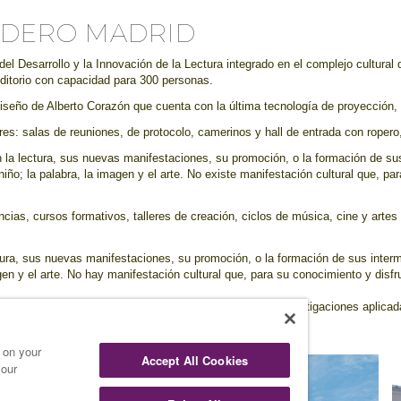
TADERO MADRID
, del Desarrollo y la Innovación de la Lectura integrado en el complejo cult
uditorio con capacidad para 300 personas.
seño de Alberto Corazón que cuenta con la última tecnología de proyección, i
iares: salas de reuniones, de protocolo, camerinos y hall de entrada con rope
 la lectura, sus nuevas manifestaciones, su promoción, o la formación de su
 niño; la palabra, la imagen y el arte. No existe manifestación cultural que, pa
cias, cursos formativos, talleres de creación, ciclos de música, cine y artes
tura, sus nuevas manifestaciones, su promoción, o la formación de sus interm
agen y el arte. No hay manifestación cultural que, para su conocimiento y disfru
ón y fomento de la lectura, y artes escénicas, junto a investigaciones aplic
ndo, la sociedad y su tiempo, porque lee.
s on your
Accept All Cookies
 our